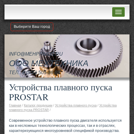
Навигац
Выберите Ваш город
INFO@MEHPRIVOD.RU
ООО МЕХТЕХНИКА
ТЕЛ.:
8 (800) 505-36-88
Устройства плавного пуска
PROSTAR
Главная
/
Каталог продукции
/
Устройства плавного пуска
/
Устройства
плавного пуска PROSTAR
/
Современное устройство плавного пуска двигателя используется
как в несложных технологических процессах, так и в отраслях,
характеризующихся многоуровневой спецификой производства.